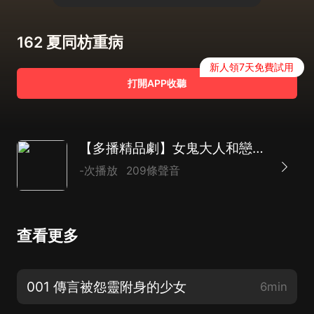
162 夏同枋重病
新人領7天免費試用
打開APP收聽
【多播精品劇】女鬼大人和戀愛腦的契約婚姻 |甜寵 |靈異 |先婚后愛
-次播放
209條聲音
查看更多
001 傳言被怨靈附身的少女
6min