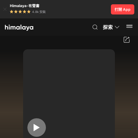
Himalaya-有聲書
打開 App
4.8k 安裝
探索