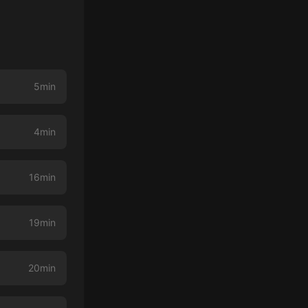
5min
4min
16min
19min
20min