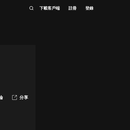
下載客戶端
註冊
登錄
論
分享