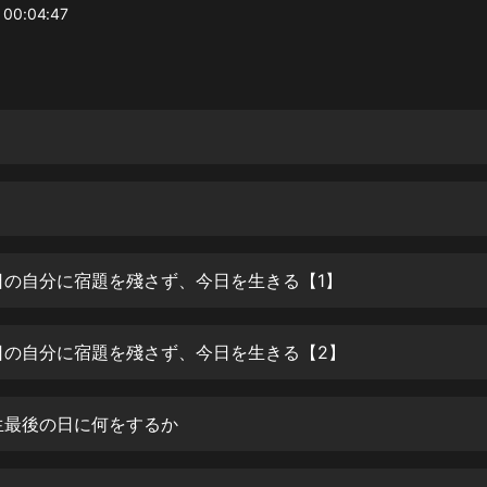
灰姑娘音樂
0:04:47
郭德綱於謙相聲全集
德雲社郭德綱相聲VIP
安全警長啦咘啦哆·假期篇|新篇章加
更|寶寶巴士故事
寶寶巴士
凡人修仙傳|楊洋主演影視原著|薑廣
濤配音多播版本
光合積木
日の自分に宿題を殘さず、今日を生きる【1】
摸金天師【第一季】（紫襟演播）
日の自分に宿題を殘さず、今日を生きる【2】
有聲的紫襟
無敵六皇子|爆笑穿越|無敵流皇子|安
生最後の日に何をするか
燃領銜有聲小說
安燃