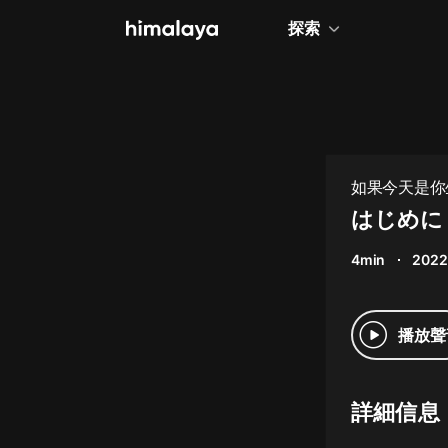
探索
全部
小說
個人成長
如果今天是你
相聲評書
はじめに
兒童
4min
2022
歷史
情感治愈
播放聲
健康養生
商業財經
詳細信息
廣播劇