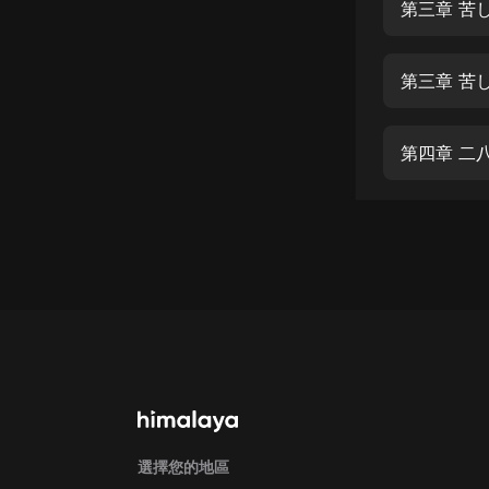
經典名著
第三章 苦
人物傳記
第三章 苦
電影
生活
第四章 二
英語
日語
課程
少兒教育
二次元
教育培訓
IT科技
汽車
選擇您的地區