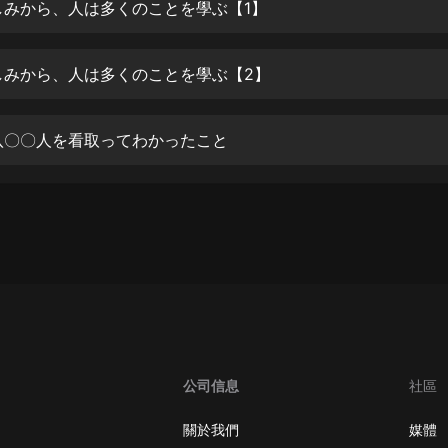
生命科學篇1-2·猴子警長科學探案記|
しみから、人は多くのことを學ぶ【1】
寶寶巴士科普
寶寶巴士
しみから、人は多くのことを學ぶ【2】
【新民間劇場】我的老千江湖｜ 有聲
的紫襟｜ 魔幻千手
有聲的紫襟
八〇〇人を看取ってわかったこと
《夜色鋼琴曲》
夜色鋼琴曲趙海洋
太荒吞天訣丨熱血玄幻丨紫襟領銜有
聲劇
有聲的紫襟
嫡女貴嫁 | 一刀蘇蘇團隊制作 | 古言
宮鬥重生爽文 多人有聲劇
一刀蘇蘇
公司信息
社區
中國大案紀實 | 每日一驚案！真實案
件恐怖刑偵尚文
關於我們
媒體
大舌頭尚文