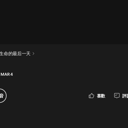
最佳女婿｜都市異能多人有聲劇｜一
種侃侃｜有聲小說
一種侃侃
米小圈上學記:一二三年級 | 暢銷出版
生命的最后一天
物
米小圈
 MAR 4
破壞者聯盟篇1-4季·猴子警長科學探
案記|寶寶巴士
寶寶巴士
音
喜歡
評
大奉打更人丨頭陀淵領銜多人有聲
劇|暢聽全集|王鶴棣、田曦薇主演影
視劇原著|賣報小郎君
頭陀淵講故事
總有這樣的歌只想一個人聽