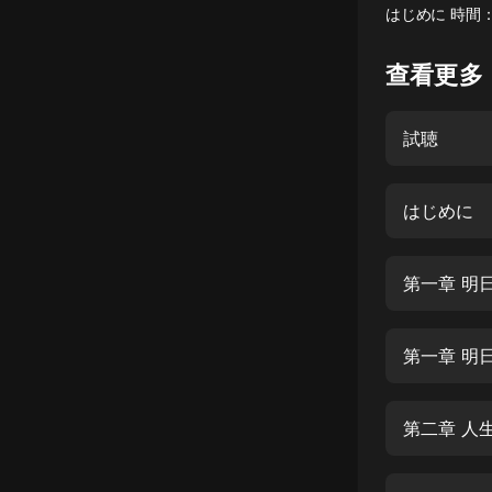
はじめに 時間：0
懸疑
查看更多
科幻
好書精講
試聴
外語
耽美
はじめに
認知思維
第一章 明
人文
音樂
第一章 明
粵語
頭條
第二章 人
娛樂