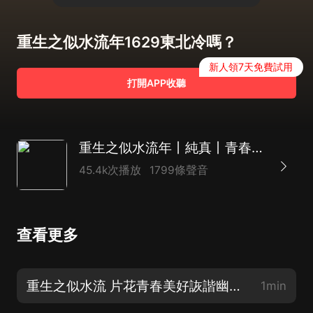
重生之似水流年1629東北冷嗎？
新人領7天免費試用
打開APP收聽
重生之似水流年丨純真丨青春丨商戰、逆襲丨過億點擊丨全勇有聲作品
45.4k次播放
1799條聲音
查看更多
重生之似水流 片花青春美好詼諧幽默商戰實戰漲知識絕對好書
1min