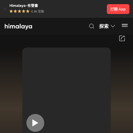
Himalaya-有聲書
打開 App
4.8k 安裝
探索