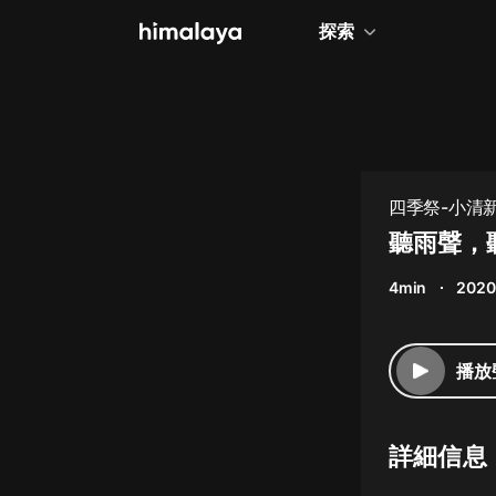
探索
全部
小說
個人成長
四季祭-小清
相聲評書
聽雨聲，
兒童
4min
2020
歷史
情感治愈
播放
健康養生
商業財經
詳細信息
廣播劇