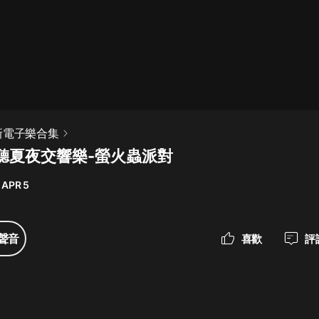
最佳女婿｜都市異能多人有聲劇｜一
種侃侃｜有聲小說
一種侃侃
米小圈上學記:一二三年級 | 暢銷出版
新電子樂合集
物
聽夏夜交響樂-螢火蟲派對
米小圈
 APR 5
破壞者聯盟篇1-4季·猴子警長科學探
案記|寶寶巴士
寶寶巴士
聲音
喜歡
評
大奉打更人丨頭陀淵領銜多人有聲
劇|暢聽全集|王鶴棣、田曦薇主演影
視劇原著|賣報小郎君
頭陀淵講故事
總有這樣的歌只想一個人聽