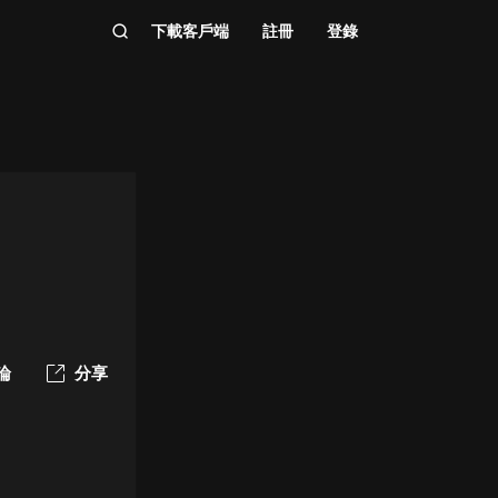
下載客戶端
註冊
登錄
論
分享