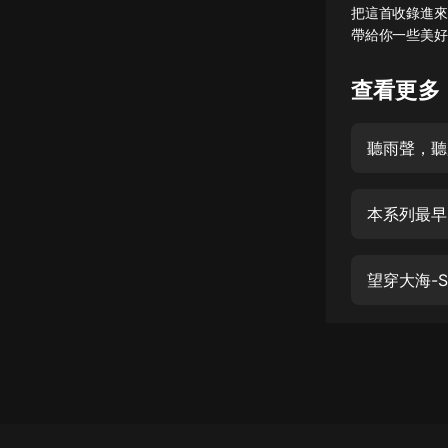
把這首收錄進來
懸疑
帶給你一些美好
科幻
查看更多
好書精講
外語
聽雨聲，聽
耽美
本系列最早
認知思維
人文
望穿大海-S
音樂
粵語
頭條
娛樂