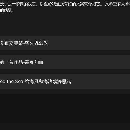
灰姑娘音樂
幾乎是一瞬間的決定。以至於我並没有好的文案來介紹它。 只希望有人會
的感覺。
郭德綱於謙相聲全集
德雲社郭德綱相聲VIP
安全警長啦咘啦哆·假期篇|新篇章加
夏夜交響樂-螢火蟲派對
更|寶寶巴士故事
寶寶巴士
的一首作品-暮春的血
凡人修仙傳|楊洋主演影視原著|薑廣
濤配音多播版本
光合積木
ee the Sea 讓海風和海浪蕩滌思緒
摸金天師【第一季】（紫襟演播）
有聲的紫襟
無敵六皇子|爆笑穿越|無敵流皇子|安
燃領銜有聲小說
安燃