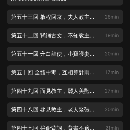
第五十三回 啟程回京，夫人教主親傳三招【韋小寶服下豹胎易筋丸】
28min
第五十二回 背誦古文，不知教主知不知道【萬一他知道我是在假裝】
19min
第五十一回 升白龍使，小寶護妻救下教主【做人有大義細節玩精致】
20min
第五十回 全體中毒，互相算計兩敗俱傷【資源分配不均引發積怨】
17min
第四十九回 面見教主，麗人美豔出手要命【皇宮里的陰謀由此而起】
27min
第四十八回 參見教主，老人緊張青年放蕩【神秘神龍教夫人當主角】
20min
第四十七回 拚命背詞，背書不適合韋小寶【陸先生心血有可能白費】
21min