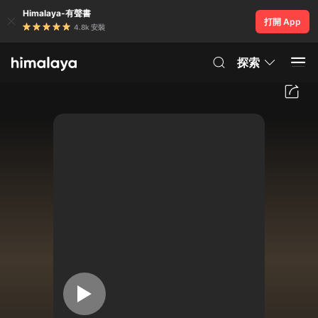
Himalaya-有聲書
打開 App
4.8k 安裝
探索