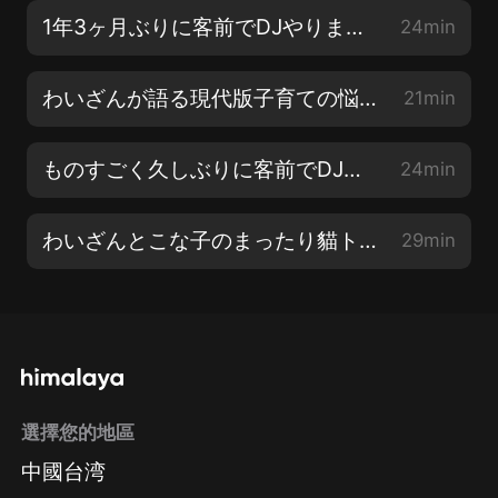
1年3ヶ月ぶりに客前でDJやりました
24min
わいざんが語る現代版子育ての悩み〜TikTok編〜
21min
ものすごく久しぶりに客前でDJやります…
24min
わいざんとこな子のまったり貓トーーーーーク!!!
29min
選擇您的地區
中國台湾