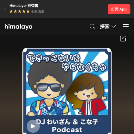
Himalaya-有聲書
打開 App
4.8k 安裝
探索