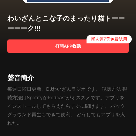
わいざんとこな子のまったり貓トーー
ーーーク!!!
新人領7天免費試用
打開APP收聽
聲音簡介
毎週日曜日更新、DJわいざんラジオです。 視聴方法 視
聴方法はSpotifyかPodcastがオススメです。アプリを
インストールしてもらえたらすぐに聞けます。 バック
グラウンド再生もできて便利。 どうしてもアプリを入
れた...