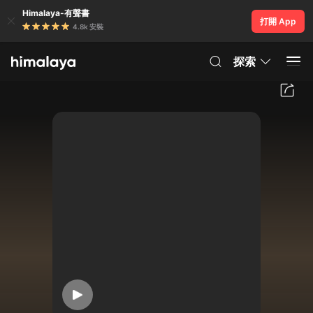
Himalaya-有聲書
打開 App
4.8k 安裝
探索