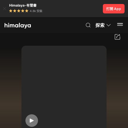
Himalaya-有聲書
打開 App
4.8k 安裝
探索