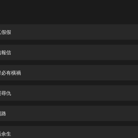
灰姑娘音樂
郭德綱於謙相聲全集
德雲社郭德綱相聲VIP
真假假
安全警長啦咘啦哆·假期篇|新篇章加
更|寶寶巴士故事
魂報信
寶寶巴士
凡人修仙傳|楊洋主演影視原著|薑廣
濤配音多播版本
財必有橫禍
光合積木
靈尋仇
摸金天師【第一季】（紫襟演播）
有聲的紫襟
陽路
無敵六皇子|爆笑穿越|無敵流皇子|安
燃領銜有聲小說
安燃
后余生