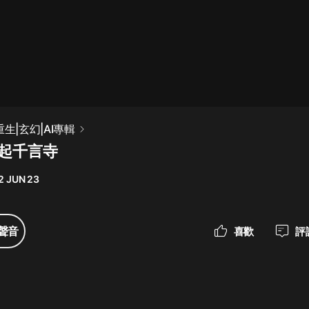
最佳女婿｜都市異能多人有聲劇｜一
種侃侃｜有聲小說
一種侃侃
米小圈上學記:一二三年級 | 暢銷出版
生|玄幻|AI專輯
物
禍起千言寺
米小圈
2 JUN 23
破壞者聯盟篇1-4季·猴子警長科學探
案記|寶寶巴士
寶寶巴士
聲音
喜歡
評
大奉打更人丨頭陀淵領銜多人有聲
劇|暢聽全集|王鶴棣、田曦薇主演影
視劇原著|賣報小郎君
頭陀淵講故事
總有這樣的歌只想一個人聽