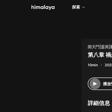
探索
全部
小說
個人成長
開天門|靈異|重
相聲評書
第八章 
兒童
10min
202
歷史
情感治愈
播放
健康養生
商業財經
詳細信息
廣播劇