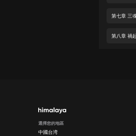
經典名著
人物傳記
第七章 三
電影
生活
第八章 禍
英語
日語
課程
少兒教育
二次元
教育培訓
IT科技
選擇您的地區
汽車
中國台湾