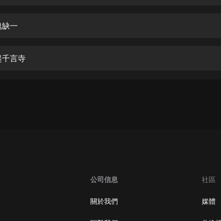
生命科學篇1-2·猴子警長科學探案記|
寶寶巴士科普
寶寶巴士
魂缺一
【新民間劇場】我的老千江湖｜ 有聲
的紫襟｜ 魔幻千手
起千言寺
有聲的紫襟
《夜色鋼琴曲》
夜色鋼琴曲趙海洋
太荒吞天訣丨熱血玄幻丨紫襟領銜有
聲劇
有聲的紫襟
嫡女貴嫁 | 一刀蘇蘇團隊制作 | 古言
宮鬥重生爽文 多人有聲劇
公司信息
社區
一刀蘇蘇
中國大案紀實 | 每日一驚案！真實案
關於我們
媒體
件恐怖刑偵尚文
大舌頭尚文