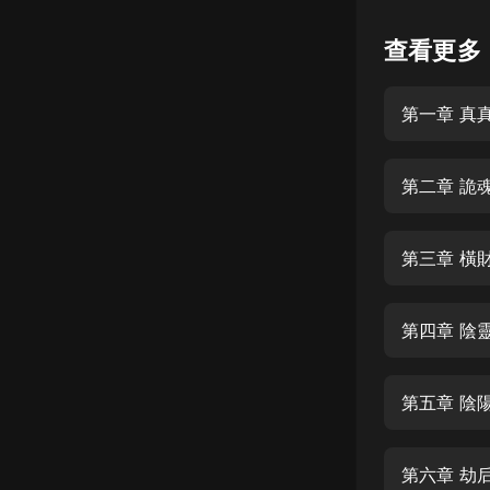
懸疑
查看更多
科幻
第一章 真
好書精講
外語
第二章 詭
耽美
認知思維
第三章 橫
人文
音樂
第四章 陰
粵語
第五章 陰
頭條
娛樂
第六章 劫