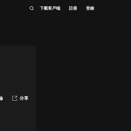
下載客戶端
註冊
登錄
論
分享