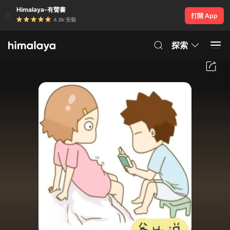
Himalaya-有聲書
打開 App
4.8k 安裝
探索