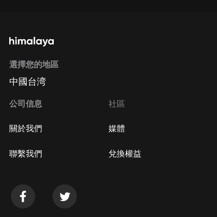
選擇您的地區
中國台湾
公司信息
社區
關於我們
媒體
聯繫我們
兌換權益