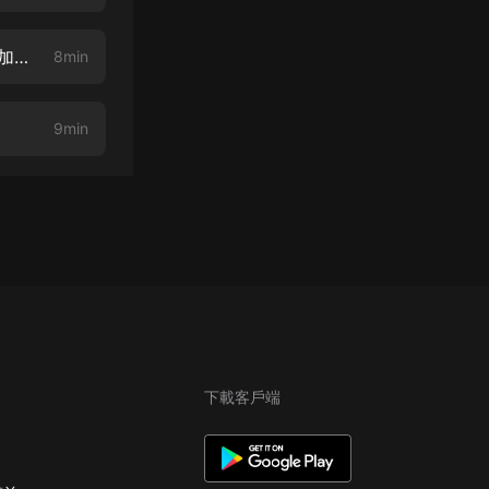
迷戀你 · 第六章（滑梯的天使飾演雷沁婭。我有個提議，我想給長孫梓函多加一些戲份）
8min
9min
下載客戶端