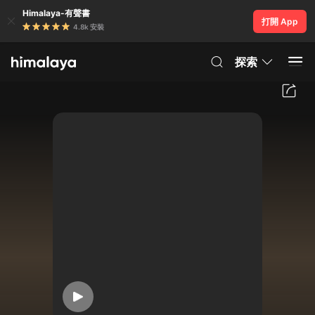
Himalaya-有聲書
打開 App
4.8k 安裝
探索