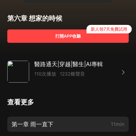
第六章 想家的時候
新人領7天免費試用
打開APP收聽
醫路通天|穿越|醫生|AI專輯
110次播放
1232條聲音
查看更多
第一章 雨一直下
11min