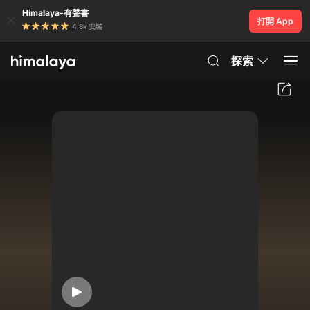
Himalaya-有聲書
打開 App
4.8k 安裝
探索