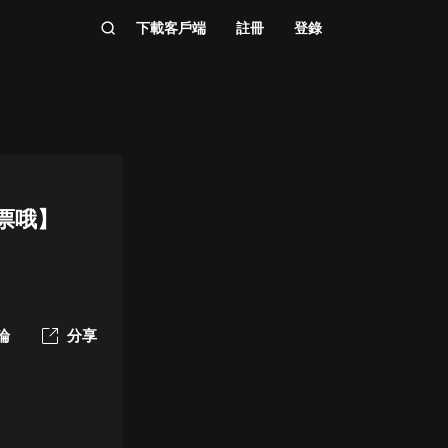
下載客戶端
註冊
登錄
票哦】
論
分享