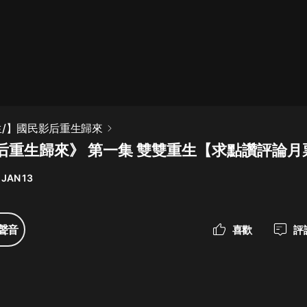
最佳女婿｜都市異能多人有聲劇｜一
種侃侃｜有聲小說
一種侃侃
米小圈上學記:一二三年級 | 暢銷出版
生/】國民影后重生歸來
物
后重生歸來》 第一集 雙雙重生【求點讚評論月
米小圈
 JAN 13
破壞者聯盟篇1-4季·猴子警長科學探
案記|寶寶巴士
寶寶巴士
聲音
喜歡
評
大奉打更人丨頭陀淵領銜多人有聲
劇|暢聽全集|王鶴棣、田曦薇主演影
視劇原著|賣報小郎君
頭陀淵講故事
總有這樣的歌只想一個人聽