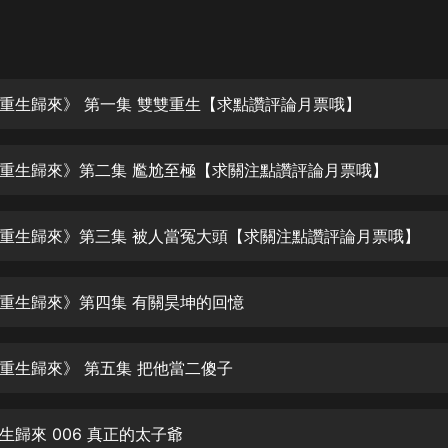
灰姑娘音樂
郭德綱於謙相聲全集
德雲社郭德綱相聲VIP
重生歸來》 第一集 雙雙重生【求點讚評論月票哦】
安全警長啦咘啦哆·假期篇|新篇章加
更|寶寶巴士故事
重生歸來》第二集 尷尬至極【求關注點讚評論月票哦】
寶寶巴士
凡人修仙傳|楊洋主演影視原著|薑廣
濤配音多播版本
重生歸來》第三集 被人當冤大頭【求關注點讚評論月票哦】
光合積木
重生歸來》第四集 有關昊坤的回憶
摸金天師【第一季】（紫襟演播）
有聲的紫襟
重生歸來》 第五集 把他當二傻子
無敵六皇子|爆笑穿越|無敵流皇子|安
燃領銜有聲小說
安燃
生歸來 006 真正的太子爺