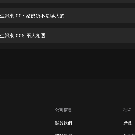
生命科學篇1-2·猴子警長科學探案記|
寶寶巴士科普
寶寶巴士
生歸來 007 姑奶奶不是嚇大的
【新民間劇場】我的老千江湖｜ 有聲
的紫襟｜ 魔幻千手
生歸來 008 兩人相遇
有聲的紫襟
《夜色鋼琴曲》
夜色鋼琴曲趙海洋
太荒吞天訣丨熱血玄幻丨紫襟領銜有
聲劇
有聲的紫襟
嫡女貴嫁 | 一刀蘇蘇團隊制作 | 古言
宮鬥重生爽文 多人有聲劇
公司信息
社區
一刀蘇蘇
中國大案紀實 | 每日一驚案！真實案
關於我們
媒體
件恐怖刑偵尚文
大舌頭尚文