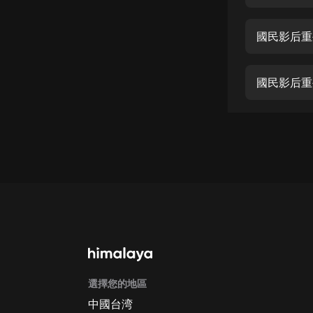
經典名著
人物傳記
國民影后重
電影
生活
國民影后重
英語
日語
課程
少兒教育
二次元
教育培訓
IT科技
選擇您的地區
汽車
中國台湾