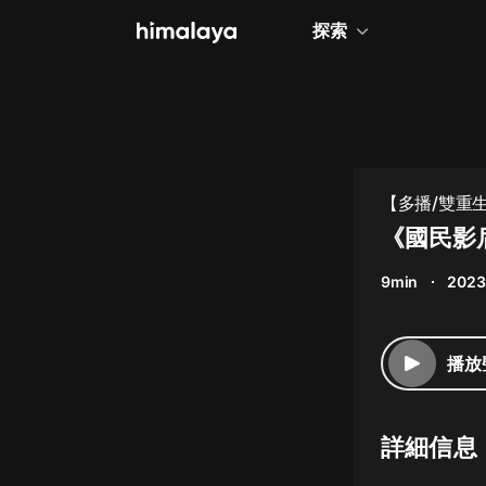
探索
全部
小說
個人成長
【多播/雙重
相聲評書
《國民影
兒童
9min
2023
歷史
情感治愈
播放
健康養生
商業財經
詳細信息
廣播劇