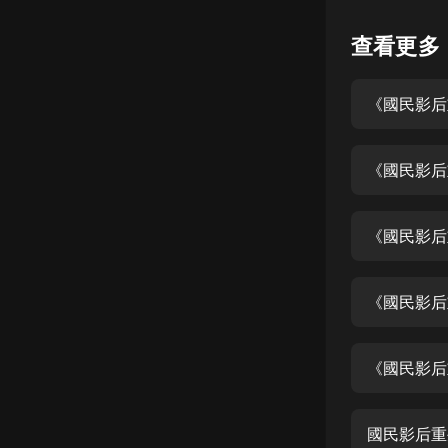
懸疑
查看更多
科幻
《國民影后
好書精講
外語
《國民影后
耽美
認知思維
《國民影后
人文
音樂
《國民影后
粵語
《國民影后
頭條
娛樂
國民影后重