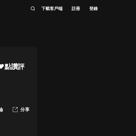
下載客戶端
註冊
登錄
，❤點讚評
論
分享