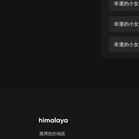
經典名著
人物傳記
幸運的小女
電影
生活
幸運的小女
英語
日語
課程
少兒教育
二次元
教育培訓
IT科技
汽車
選擇您的地區