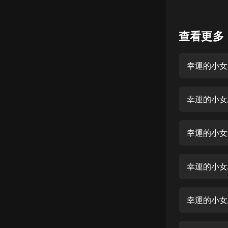
懸疑
查看更多
科幻
好書精講
幸運的小女
外語
耽美
幸運的小女
認知思維
人文
幸運的小女
音樂
幸運的小女
粵語
頭條
幸運的小女
娛樂