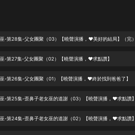
灰姑娘音樂
郭德綱於謙相聲全集
德雲社郭德綱相聲VIP
巫-第28集-父女團聚（03）【曉聲演播，❤美好的結局】（完
安全警長啦咘啦哆·假期篇|新篇章加
更|寶寶巴士故事
寶寶巴士
巫-第27集-父女團聚（02）【曉聲演播，❤求點讚】
凡人修仙傳|楊洋主演影視原著|薑廣
濤配音多播版本
光合積木
巫-第26集-父女團聚（01）【曉聲演播，❤終於找到爸爸了】
摸金天師【第一季】（紫襟演播）
有聲的紫襟
巫-第25集-歪鼻子老女巫的道謝（03）【曉聲演播，❤求點讚
無敵六皇子|爆笑穿越|無敵流皇子|安
巫-第24集-歪鼻子老女巫的道謝（02）【曉聲演播，❤求點讚
燃領銜有聲小說
安燃