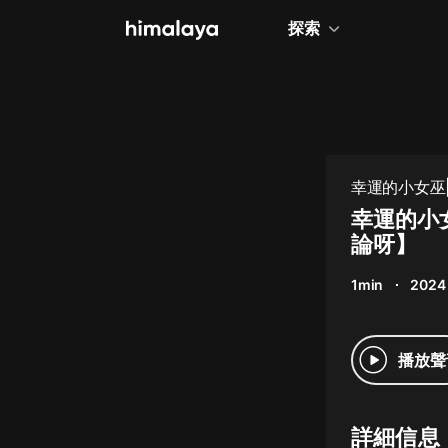
探索
全部
小說
個人成長
幸運的小女巫
相聲評書
幸運的小
論呀】
兒童
1min
2024
歷史
情感治愈
播放聲
健康養生
商業財經
詳細信息
廣播劇