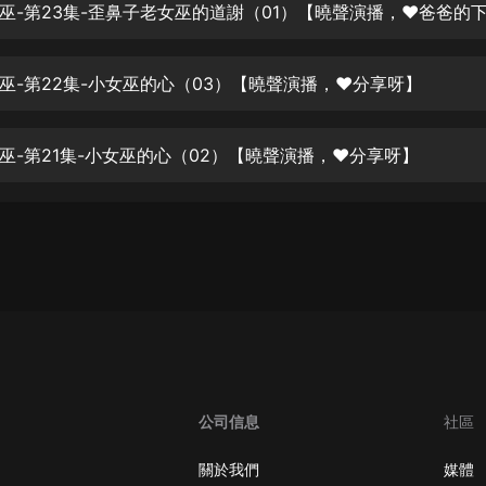
生命科學篇1-2·猴子警長科學探案記|
寶寶巴士科普
寶寶巴士
巫-第22集-小女巫的心（03）【曉聲演播，❤分享呀】
【新民間劇場】我的老千江湖｜ 有聲
的紫襟｜ 魔幻千手
有聲的紫襟
巫-第21集-小女巫的心（02）【曉聲演播，❤分享呀】
《夜色鋼琴曲》
夜色鋼琴曲趙海洋
太荒吞天訣丨熱血玄幻丨紫襟領銜有
聲劇
有聲的紫襟
嫡女貴嫁 | 一刀蘇蘇團隊制作 | 古言
宮鬥重生爽文 多人有聲劇
一刀蘇蘇
公司信息
社區
中國大案紀實 | 每日一驚案！真實案
件恐怖刑偵尚文
關於我們
媒體
大舌頭尚文