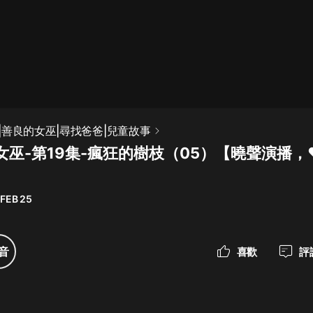
最佳女婿｜都市異能多人有聲劇｜一
種侃侃｜有聲小說
一種侃侃
米小圈上學記:一二三年級 | 暢銷出版
|善良的女巫|尋找爸爸|兒童故事
物
女巫-第19集-瘋狂的樹枝（05）【曉聲演播
米小圈
破壞者聯盟篇1-4季·猴子警長科學探
案記|寶寶巴士
 FEB 25
寶寶巴士
大奉打更人丨頭陀淵領銜多人有聲
音
喜歡
評
劇|暢聽全集|王鶴棣、田曦薇主演影
視劇原著|賣報小郎君
頭陀淵講故事
總有這樣的歌只想一個人聽