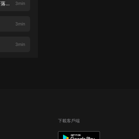
幸運的小女巫-第23集-歪鼻子老女巫的道謝（01）【曉聲演播，❤爸爸的下落】
3min
3min
3min
下載客戶端