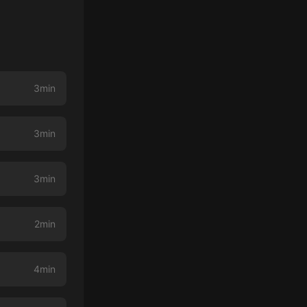
）
3min
3min
3min
】
2min
】
4min