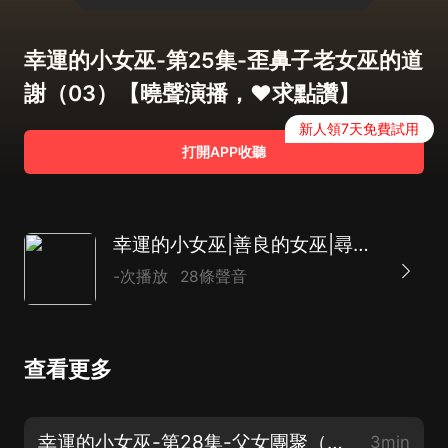
幸運的小女巫-第25集-歪鼻子老女巫的道
謝（03）【曉聲演播，❤求點讚】
新人領7天免費試用
打開APP收聽
幸運的小女巫|善良的女巫|尋找爸爸|兒童故事
-次播放
28條聲音
查看更多
幸運的小女巫-第28集-父女團聚（03）【曉聲演播，❤美好的結局】（完）
3min