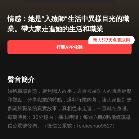
情感：她是“入殮師”生活中異樣目光的職
業。帶大家走進她的生活和職業
新人領7天免費試用
打開APP收聽
聲音簡介
領略職場百態，聚焦職人故事，通過被采訪人的職業經歷
和觀點，分享職業的特點，爆料行業內幕，讓大家聽到更
多關於職業的真實故事，真相從未走遠，一直就在身邊。
每期時長：30分鐘內；播出時間：每週六晚8點飛碟說微
信公眾號發布。（微信公眾號：feidieshuo9527）