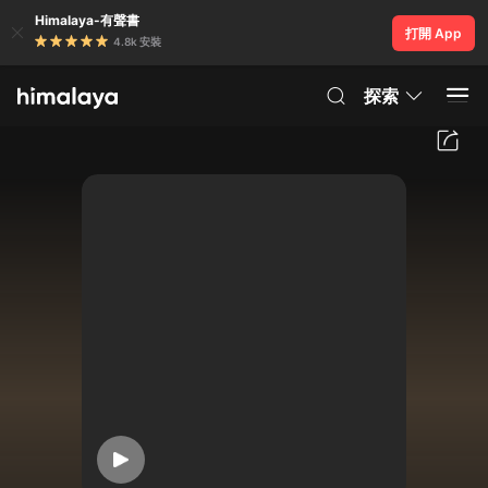
Himalaya-有聲書
打開 App
4.8k 安裝
探索