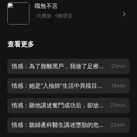
職無不言
-次播放
5條聲音
查看更多
情感：為了脫離黑戶，我做了足療小妹......
21min
情感：她是“入殮師”生活中異樣目光的職業。帶大家走進她的生活和職業
19min
情感：聽他講述奮鬥成功后，卻放下光環從新開始的故事
23min
情感：聽婦產科醫生講述墮胎的危害有多大
22min