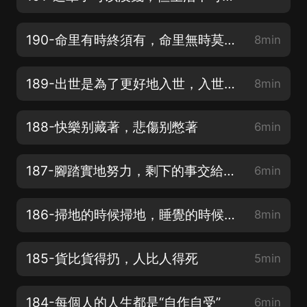
190-命里有時終須有，命里無時莫強求
8min
189-出世是為了更好地入世，入世是為了更好地出世
8min
188-快樂别藏著，悲傷别憋著
6min
187-腳踏實地努力，剩下的事交給上天決定
6min
186-掃地的時候掃地，睡覺的時候睡覺
8min
185-貨比貨得扔，人比人得死
5min
184-每個人的人生都是“自作自受”
6min