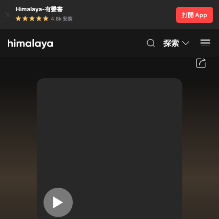
Himalaya-有聲書
打開 App
4.8k 安裝
探索