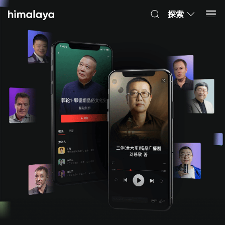
Himalaya-有聲書
打開 App
4.8k 安裝
探索