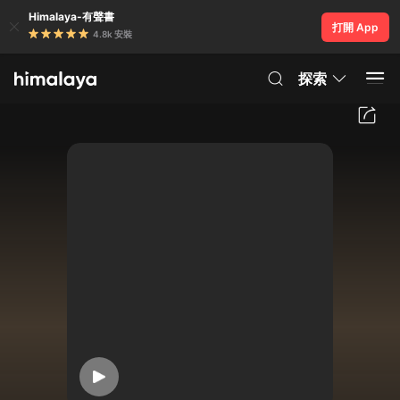
Himalaya-有聲書
打開 App
4.8k 安裝
探索