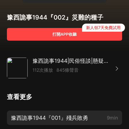
豫西詭事1944『002』災難的種子
新人領7天免費試用
打開APP收聽
豫西詭事1944|民俗怪談|懸疑|尋墓探險|AI多播
112次播放
845條聲音
查看更多
豫西詭事1944『001』殘兵敗勇
9min