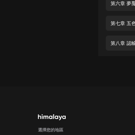
經典名著
第六章 夢
人物傳記
第七章 五
電影
生活
第八章 認
英語
日語
課程
少兒教育
二次元
教育培訓
IT科技
汽車
選擇您的地區