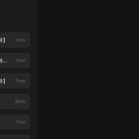
持】
7min
禦膳房宮女升職記 第二章 梨樹【求訂閱，求點讚，求五星好評，求月票支持】_縮混
7min
持】
7min
8min
7min