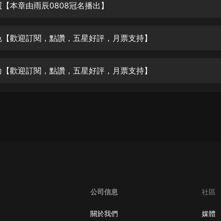
生命科學篇1-2·猴子警長科學探案記|
魘【本章由雨辰0808冠名播出】
寶寶巴士科普
寶寶巴士
色【歡迎訂閱，點讚，五星好評，月票支持】
【新民間劇場】我的老千江湖｜ 有聲
的紫襟｜ 魔幻千手
有聲的紫襟
輸【歡迎訂閱，點讚，五星好評，月票支持】
《夜色鋼琴曲》
夜色鋼琴曲趙海洋
太荒吞天訣丨熱血玄幻丨紫襟領銜有
聲劇
有聲的紫襟
嫡女貴嫁 | 一刀蘇蘇團隊制作 | 古言
宮鬥重生爽文 多人有聲劇
一刀蘇蘇
公司信息
社區
中國大案紀實 | 每日一驚案！真實案
件恐怖刑偵尚文
關於我們
媒體
大舌頭尚文