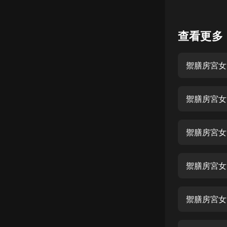
懸疑
查看更多
科幻
好書精講
禦膳房宮女
外語
耽美
認知思維
人文
禦膳房宮女
音樂
禦膳房宮女
粵語
頭條
禦膳房宮女
娛樂