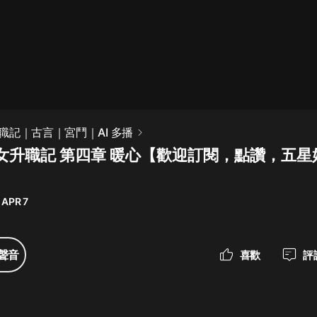
最佳女婿｜都市異能多人有聲劇｜一
種侃侃｜有聲小說
一種侃侃
米小圈上學記:一二三年級 | 暢銷出版
職記｜古言｜宮鬥｜AI 多播
物
女升職記 第四章 暖心【歡迎訂閱，點讚，五星
米小圈
破壞者聯盟篇1-4季·猴子警長科學探
案記|寶寶巴士
 APR 7
寶寶巴士
大奉打更人丨頭陀淵領銜多人有聲
聲音
喜歡
評
劇|暢聽全集|王鶴棣、田曦薇主演影
視劇原著|賣報小郎君
頭陀淵講故事
總有這樣的歌只想一個人聽