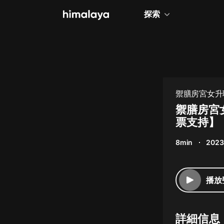
探索
全部
小說
個人成長
禦膳房宮女升
相聲評書
禦膳房宮
票支持】
兒童
8min
2023
歷史
情感治愈
播放
健康養生
商業財經
詳細信息
廣播劇