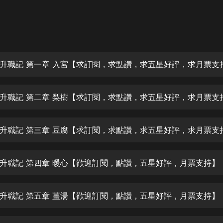
灰姑娘音樂
郭德綱於謙相聲全集
德雲社郭德綱相聲VIP
升職記 第一章 入宮【求訂閱，求點讚，求五星好評，求月票支
安全警長啦咘啦哆·假期篇|新篇章加
更|寶寶巴士故事
寶寶巴士
凡人修仙傳|楊洋主演影視原著|薑廣
濤配音多播版本
光合積木
升職記 第三章 豆腐【求訂閱，求點讚，求五星好評，求月票支
摸金天師【第一季】（紫襟演播）
有聲的紫襟
升職記 第四章 暖心【歡迎訂閱，點讚，五星好評，月票支持】
無敵六皇子|爆笑穿越|無敵流皇子|安
升職記 第五章 薑湯【歡迎訂閱，點讚，五星好評，月票支持】
燃領銜有聲小說
安燃