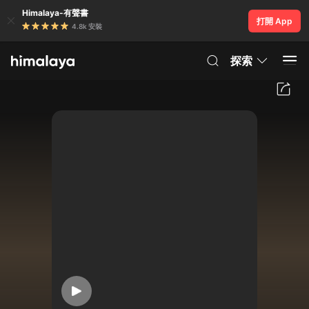
Himalaya-有聲書
打開 App
4.8k 安裝
探索