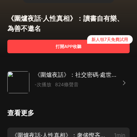
《圍爐夜話·人性真相》：讀書自有樂、
為善不邀名
新人領7天免費試用
打開APP收聽
《圍爐夜話》：社交密碼·處世天機｜曾仕強推薦
-次播放
824條聲音
查看更多
《圍爐夜話·人性真相》：奢侈慳吝俱敗家、庸愚精明皆覆事
1min