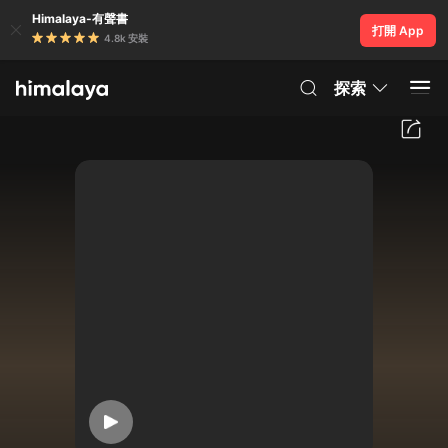
Himalaya-有聲書
打開 App
4.8k 安裝
探索