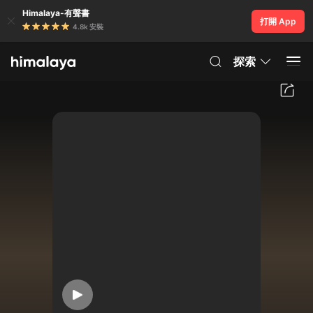
Himalaya-有聲書
打開 App
4.8k 安裝
探索