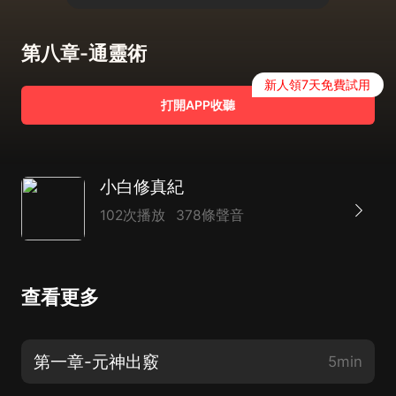
第八章-通靈術
新人領7天免費試用
打開APP收聽
小白修真紀
102次播放
378條聲音
查看更多
第一章-元神出竅
5min