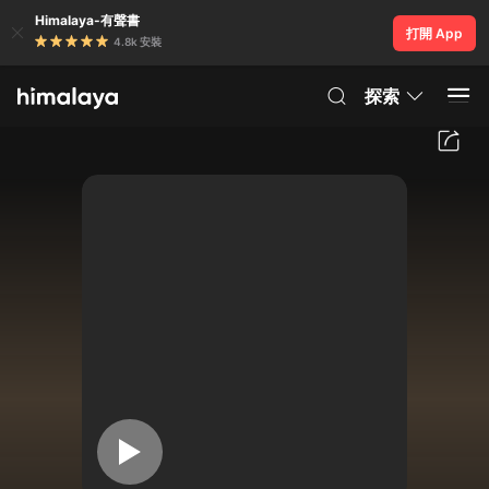
Himalaya-有聲書
打開 App
4.8k 安裝
探索