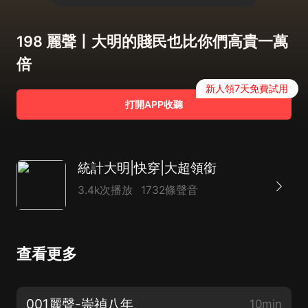
198 麗聲丨大明的賤民也比你們高貴一萬
倍
新人領7天免費試用
打開APP收聽
統計大明|快穿|大超領銜
3.4k次播放
1732條聲音
查看更多
001麗聲-崇禎八年
10min