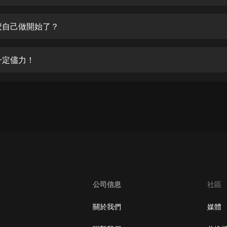
生命科學篇1-2·猴子警長科學探案記|
寶寶巴士科普
寶寶巴士
麼自己做開始了？
【新民間劇場】我的老千江湖｜ 有聲
的紫襟｜ 魔幻千手
一定儘力！
有聲的紫襟
《夜色鋼琴曲》
夜色鋼琴曲趙海洋
太荒吞天訣丨熱血玄幻丨紫襟領銜有
聲劇
有聲的紫襟
嫡女貴嫁 | 一刀蘇蘇團隊制作 | 古言
宮鬥重生爽文 多人有聲劇
公司信息
社區
一刀蘇蘇
中國大案紀實 | 每日一驚案！真實案
關於我們
媒體
件恐怖刑偵尚文
大舌頭尚文