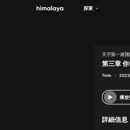
探索
全部
小說
個人成長
天字第一婿|都
相聲評書
第三章 
兒童
7min
2023
歷史
情感治愈
播放
健康養生
商業財經
詳細信息
廣播劇