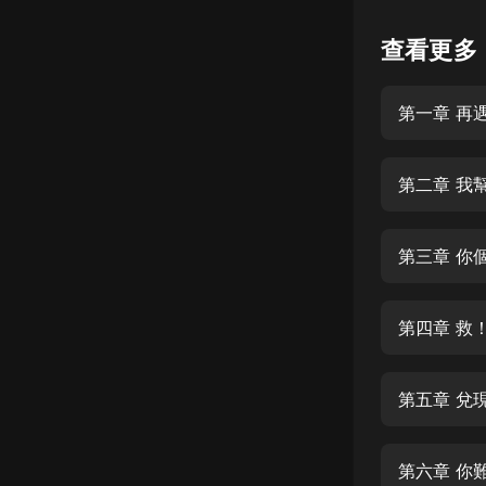
懸疑
查看更多
科幻
第一章 再
好書精講
外語
第二章 我
耽美
認知思維
第三章 你
人文
音樂
第四章 救
粵語
第五章 兌
頭條
娛樂
第六章 你