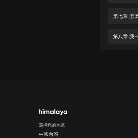
經典名著
人物傳記
第七章 怎
電影
生活
第八章 我
英語
日語
課程
少兒教育
二次元
教育培訓
IT科技
選擇您的地區
汽車
中國台湾