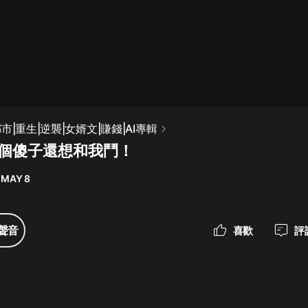
最佳女婿｜都市異能多人有聲劇｜一
種侃侃｜有聲小說
一種侃侃
米小圈上學記:一二三年級 | 暢銷出版
市|重生|逆襲|女婿文|賺錢|AI專輯
物
你個傻子還想和我鬥！
米小圈
 MAY 8
破壞者聯盟篇1-4季·猴子警長科學探
案記|寶寶巴士
寶寶巴士
聲音
喜歡
評
大奉打更人丨頭陀淵領銜多人有聲
劇|暢聽全集|王鶴棣、田曦薇主演影
視劇原著|賣報小郎君
頭陀淵講故事
總有這樣的歌只想一個人聽