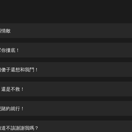
灰姑娘音樂
郭德綱於謙相聲全集
德雲社郭德綱相聲VIP
遇情敵
安全警長啦咘啦哆·假期篇|新篇章加
更|寶寶巴士故事
幫你摟底！
寶寶巴士
凡人修仙傳|楊洋主演影視原著|薑廣
濤配音多播版本
個傻子還想和我鬥！
光合積木
！還是不救！
摸金天師【第一季】（紫襟演播）
有聲的紫襟
現賭約就行！
無敵六皇子|爆笑穿越|無敵流皇子|安
燃領銜有聲小說
安燃
難道不該謝謝我嗎？