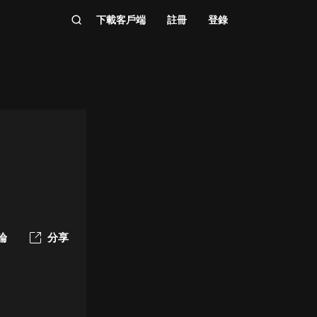
下載客戶端
註冊
登錄
論
分享