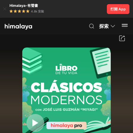
Himalaya-有聲書
打開 App
4.8k 安裝
探索