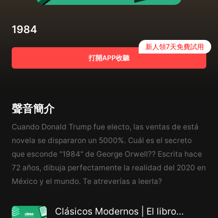
1984
新人領7天免費試用
打開APP收聽
聲音簡介
Cuando Donald Trump fue electo, las ventas de está
novela se dispararon un 5000%. Cuál es el secreto
que esconde "1984" de George Orwell?? Escrita hace
72 años, dibuja perfectamente la realidad del 2020 en
México y el mundo. Te atreverías a leerla?
Clásicos Modernos | El libro de tu vida