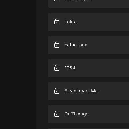
戲曲
Cuenta la historia de un joven am
旅遊
Meursault. No llora en el funeral 
Lolita
hombre que apenas conoce sin nin
免費專區
una amenaza para la sociedad y 
de las más grandes novelas del si
La novela más escandalosa de los 
暢銷書
de Himalaya.
"Lolita" de Vladimir Nabokov per
Fatherland
como la historia de perversión y c
其他
pulsión sexual de sus páginas con
muchos, pero más allá de ello, su
Estamos en 1964, 20 años después 
permanece inalterada
Segunda Guerra Mundial. El vasto
1984
España hasta los Urales y solo los 
Stalin, siguen luchando. El Presi
Kennedy. Sin embargo, hay secret
Cuando Donald Trump fue electo, 
celebrar los 75 años del Führer.
un 5000%. Cuál es el secreto qu
El viejo y el Mar
Escrita hace 72 años, dibuja perf
y el mundo. Te atreverías a leerla
"El viejo y el mar" es un emotivo 
Ernest Hemingway trata temas com
Dr Zhivago
cercanía a la muerte, el cariño o 
destaca la eterna lucha del hombr
la vida, el poder de la voluntad, 
Fue un poeta más reconocido como