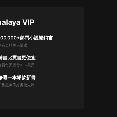
alaya VIP
100,000+熱門小說暢銷書
專為全球華人嚴選
聽書比買書更便宜
會員每天僅需0.16美元
每週一本爆款新書
預售超萬冊好書搶先聽