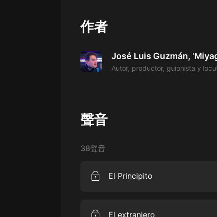
經典名著
人物傳記
作者
電影
José Luis Guzmán, 'Miyag
生活
Autor, productor, guionista y locu
英語
日語
課程
聲音
少兒教育
二次元
38聲音
教育培訓
El Principito
IT科技
El único cuento de hadas del siglo
汽車
pequeño príncipe rubio quien nos 
El extranjero
los ojos: El Principito.Esta es una