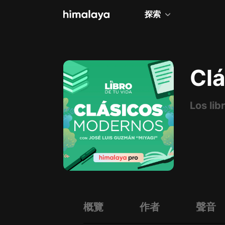
探索
全部
小說
Clá
個人成長
Los lib
相聲評書
兒童
歷史
情感治愈
健康養生
商業財經
概覽
作者
聲音
廣播劇