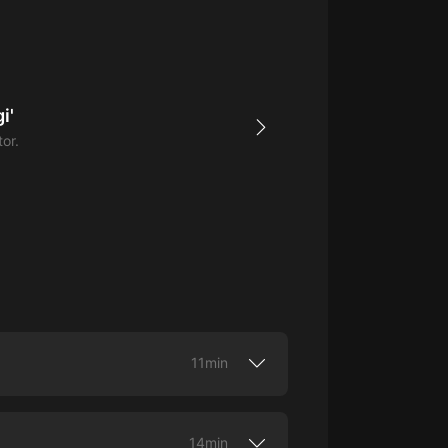
生命科學篇1-2·猴子警長科學探案記|
寶寶巴士科普
寶寶巴士
【新民間劇場】我的老千江湖｜ 有聲
的紫襟｜ 魔幻千手
i'
有聲的紫襟
tor.
《夜色鋼琴曲》
夜色鋼琴曲趙海洋
太荒吞天訣丨熱血玄幻丨紫襟領銜有
聲劇
有聲的紫襟
嫡女貴嫁 | 一刀蘇蘇團隊制作 | 古言
宮鬥重生爽文 多人有聲劇
11min
一刀蘇蘇
中國大案紀實 | 每日一驚案！真實案
 XX. La extraordinaria historia de un
件恐怖刑偵尚文
enseña que lo esencial es invisible para
 producción original de Himalaya.
14min
大舌頭尚文