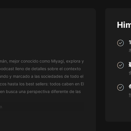
灰姑娘音樂
郭德綱於謙相聲全集
Him
德雲社郭德綱相聲VIP
安全警長啦咘啦哆·假期篇|新篇章加
更|寶寶巴士故事
寶寶巴士
mán, mejor conocido como Miyagi, explora y
凡人修仙傳|楊洋主演影視原著|薑廣
濤配音多播版本
podcast lleno de detalles sobre el contexto
光合積木
mundo y marcado a las sociedades de todo el
os hasta los best sellers: todos caben en El
摸金天師【第一季】（紫襟演播）
ien busca una perspectiva diferente de las
有聲的紫襟
a.
無敵六皇子|爆笑穿越|無敵流皇子|安
燃領銜有聲小說
安燃