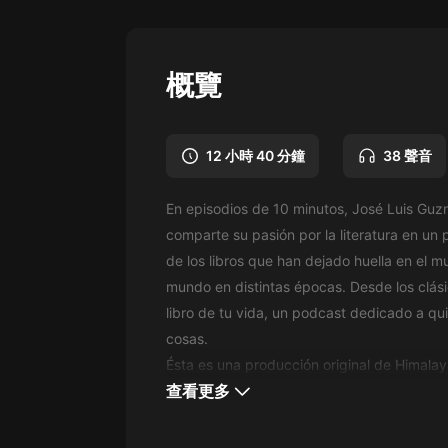
懸疑
科幻
概覽
好書精講
外語
12 小時 40 分鐘
38 聲音
耽美
En episodios de 10 minutos, José Luis Guz
認知思維
comparte su pasión por la literatura en un 
人文
de los libros que han dejado huella en el 
mundo en distintas épocas. Desde los clásic
音樂
libro de tu vida, un podcast dedicado a qu
粵語
cosas.
Ésta es una producción original de Himalay
頭條
查看更多
娛樂