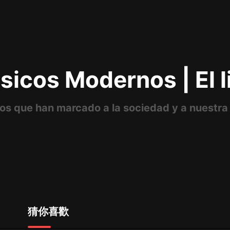
最佳女婿｜都市異能多人有聲劇｜一
種侃侃｜有聲小說
sicos Modernos | El l
一種侃侃
米小圈上學記:一二三年級 | 暢銷出版
物
ros que han marcado a la sociedad y a nuestra
米小圈
破壞者聯盟篇1-4季·猴子警長科學探
案記|寶寶巴士
寶寶巴士
大奉打更人丨頭陀淵領銜多人有聲
劇|暢聽全集|王鶴棣、田曦薇主演影
視劇原著|賣報小郎君
頭陀淵講故事
猜你喜歡
總有這樣的歌只想一個人聽