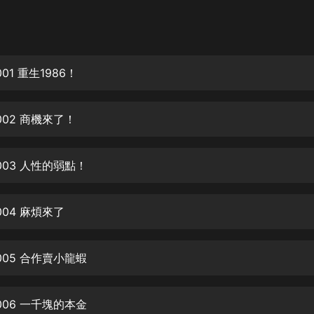
灰姑娘音樂
郭德綱於謙相聲全集
德雲社郭德綱相聲VIP
001 重生1986！
安全警長啦咘啦哆·假期篇|新篇章加
更|寶寶巴士故事
 002 商機來了！
寶寶巴士
凡人修仙傳|楊洋主演影視原著|薑廣
濤配音多播版本
 003 人性的弱點！
光合積木
004 麻煩來了
摸金天師【第一季】（紫襟演播）
有聲的紫襟
 005 合作賣小龍蝦
無敵六皇子|爆笑穿越|無敵流皇子|安
燃領銜有聲小說
安燃
 006 一千塊的本金