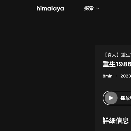
探索
全部
小說
個人成長
【真人】重生19
相聲評書
重生198
兒童
8min
2023
歷史
情感治愈
播放
健康養生
商業財經
詳細信息
廣播劇