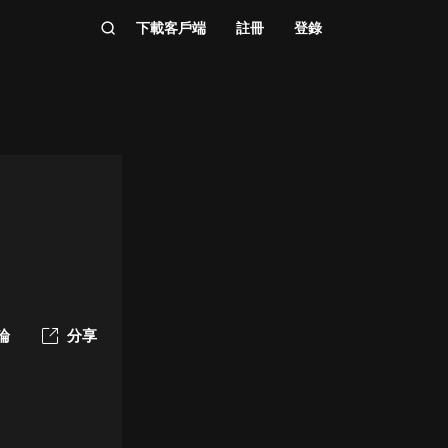
下載客戶端
註冊
登錄
論
分享