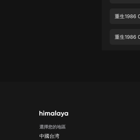
經典名著
人物傳記
重生1986
電影
生活
重生1986
英語
日語
課程
少兒教育
二次元
教育培訓
IT科技
選擇您的地區
汽車
中國台湾