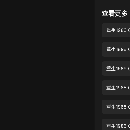
懸疑
查看更多
科幻
重生1986 
好書精講
外語
重生1986
耽美
認知思維
重生1986
人文
音樂
重生1986 
粵語
重生1986
頭條
娛樂
重生1986