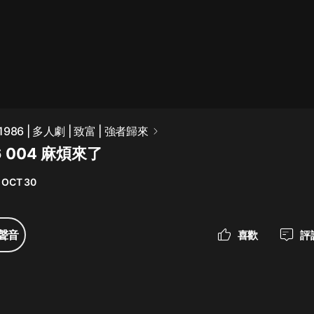
最佳女婿｜都市異能多人有聲劇｜一
種侃侃｜有聲小說
一種侃侃
米小圈上學記:一二三年級 | 暢銷出版
86 | 多人劇 | 致富 | 強者歸來
物
6 004 麻煩來了
米小圈
 OCT 30
破壞者聯盟篇1-4季·猴子警長科學探
案記|寶寶巴士
寶寶巴士
聲音
喜歡
評
大奉打更人丨頭陀淵領銜多人有聲
劇|暢聽全集|王鶴棣、田曦薇主演影
視劇原著|賣報小郎君
頭陀淵講故事
總有這樣的歌只想一個人聽