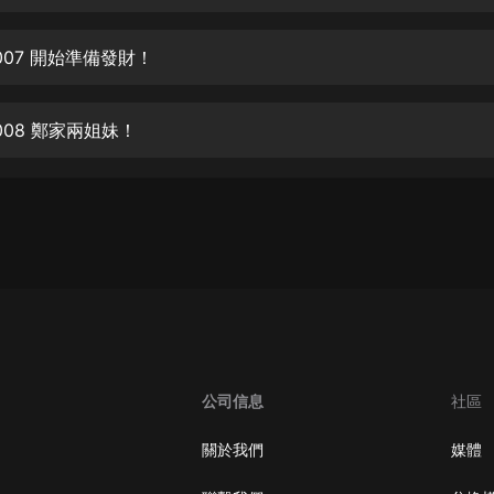
生命科學篇1-2·猴子警長科學探案記|
寶寶巴士科普
寶寶巴士
 007 開始準備發財！
【新民間劇場】我的老千江湖｜ 有聲
的紫襟｜ 魔幻千手
 008 鄭家兩姐妹！
有聲的紫襟
《夜色鋼琴曲》
夜色鋼琴曲趙海洋
太荒吞天訣丨熱血玄幻丨紫襟領銜有
聲劇
有聲的紫襟
嫡女貴嫁 | 一刀蘇蘇團隊制作 | 古言
宮鬥重生爽文 多人有聲劇
公司信息
社區
一刀蘇蘇
中國大案紀實 | 每日一驚案！真實案
關於我們
媒體
件恐怖刑偵尚文
大舌頭尚文