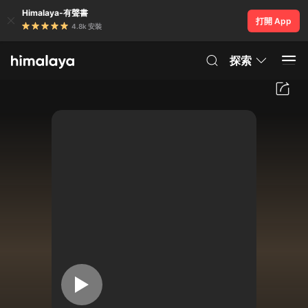
Himalaya-有聲書
打開 App
4.8k 安裝
探索