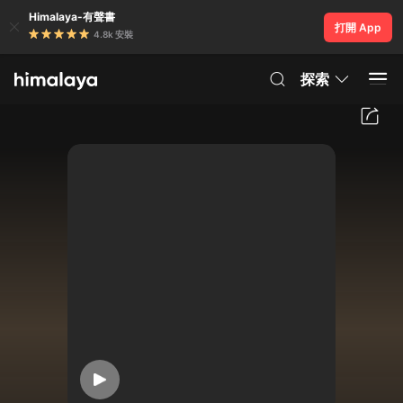
Himalaya-有聲書
打開 App
4.8k 安裝
探索