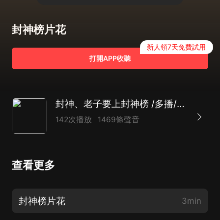
封神榜片花
新人領7天免費試用
打開APP收聽
封神、老子要上封神榜 /多播/爆笑/玄幻穿越劇
142次播放
1469條聲音
查看更多
封神榜片花
3min