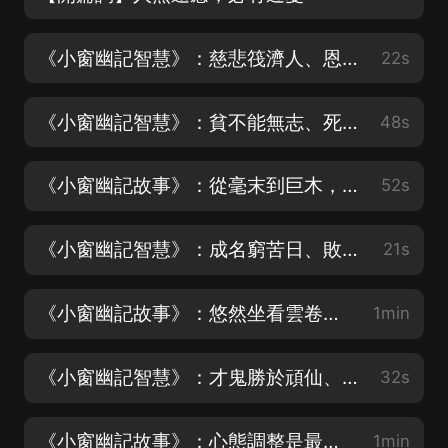
《小窗幽記智慧》：慈悲筏濟人、恩愛梯接人
22s
《小窗幽記智慧》：貧不能無志、死不可無補
48s
《小窗幽記故事》：從毫末到巨木，不忘初心，砥礪前行
52s
《小窗幽記智慧》：成名窮苦日、敗事得志時
21s
《小窗幽記故事》：悠然坐看雲卷雲舒
1min
《小窗幽記智慧》：才鬼勝於頑仙、芳魂毒於虐祟
32s
《小窗幽記故事》：心態調整是最難平衡的一環
1min