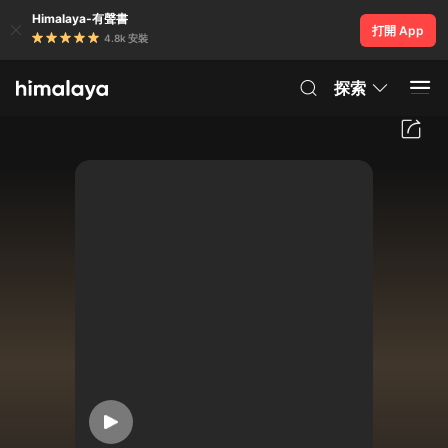
Himalaya-有聲書
打開 App
4.8k 安裝
探索