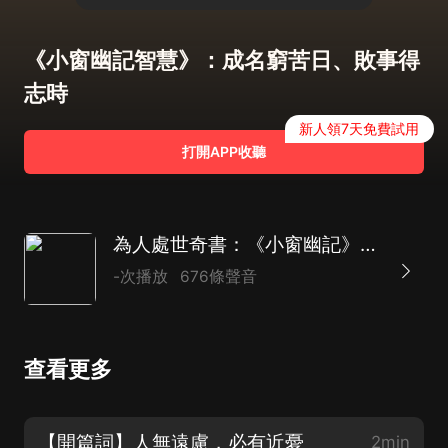
《小窗幽記智慧》：成名窮苦日、敗事得
志時
新人領7天免費試用
打開APP收聽
為人處世奇書：《小窗幽記》智慧故事｜反內卷清醒地活
-次播放
676條聲音
查看更多
【開篇詞】人無遠慮，必有近憂
2min