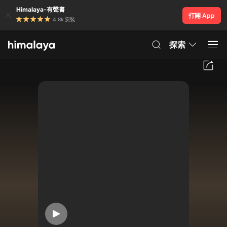
Himalaya-有聲書
打開 App
4.8k 安裝
探索