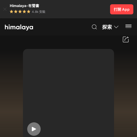
Himalaya-有聲書
打開 App
4.8k 安裝
探索