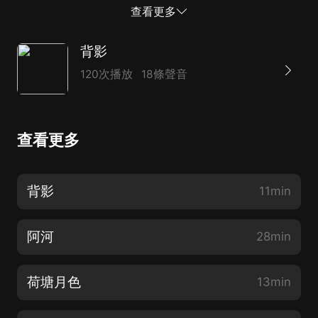
很，話還没有學好呢。他只能說三四個字的短語或句子，
查看更多
文法錯誤，發音模糊，又得費氣力說出；我們老是要笑他
的。他說好字，總變成小字；問他好不好？他便說小，或
背影
不小。我們常常逗著他說這個字玩兒；他似乎有些覺得，
120次播放
18條聲音
近來偶然也能說出正確的好字了--特别在我們故意說成小
字的時候。他有一只搪瓷碗，是一毛來錢買的；買來時，
老媽子教給他，這是一毛錢。他便記住一毛兩個字，管那
查看更多
只碗叫一毛，有時竟省稱為毛。這在新來的老媽子，是必
需翻譯了才懂的。他不好意思，或見著生客時，便咧著嘴
癡笑；我們常用了土話，叫他做呆瓜。他是個小胖子，短
背影
11min
短的腿，走起路來，蹣跚可笑；若快走或跑，便更好看
了。他有時學我，將兩手疊在背后，一搖一擺的；那是他
阿河
28min
自己和我們都要樂的。他的大姊便是阿菜...
荷塘月色
13min