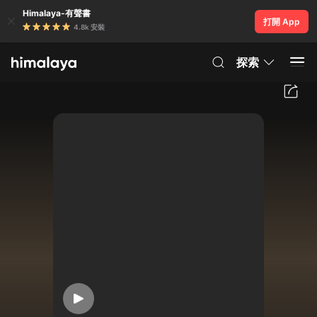
Himalaya-有聲書
打開 App
4.8k 安裝
探索