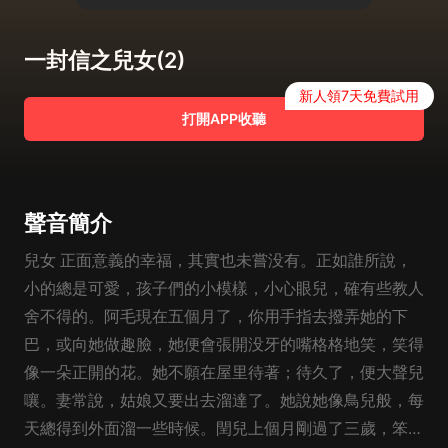
一封信之兒女(2)
新人領7天免費試用
打開APP收聽
聲音簡介
兒女 正面意義的幸福，其實也未嘗没有。正如誰所說，
小的總是可愛，孩子們的小模樣，小心眼兒，確有些教人
舍不得的。阿毛現在五個月了，你用手指去撥弄她的下
巴，或向她做趣臉，她便會張開没牙的嘴格格地笑，笑得
像一朵正開的花。她不願在屋里待著；待久了，便大聲兒
嚷。妻常說，姑娘又要出去溜達了。她說她像鳥兒般，每
天總得到外面溜一些時候。閏兒上個月剛過了三歲，笨得