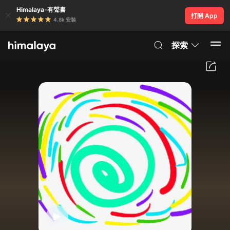
Himalaya-有聲書
打開 App
4.8k 安裝
探索