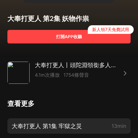
大奉打更人 第2集 妖物作祟
新人領7天免費試用
打開APP收聽
大奉打更人丨頭陀淵領銜多人有聲劇|暢聽全集|王鶴棣、田曦薇主演影視劇原著|賣報小郎君
4.1m次播放
1754條聲音
查看更多
大奉打更人 第1集 牢獄之災
13min