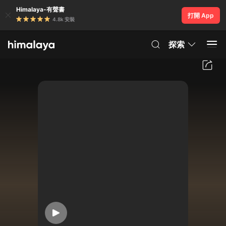
Himalaya-有聲書
打開 App
4.8k 安裝
探索