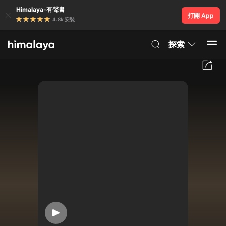
Himalaya-有聲書
打開 App
4.8k 安裝
探索