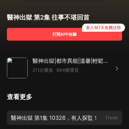
醫神出獄 第2集 往事不堪回首
新人領7天免費試用
打開APP收聽
醫神出獄|都市異能|溫馨|輕鬆爽文
211次播放
894條聲音
查看更多
醫神出獄 第1集 10326，有人探監！
11min