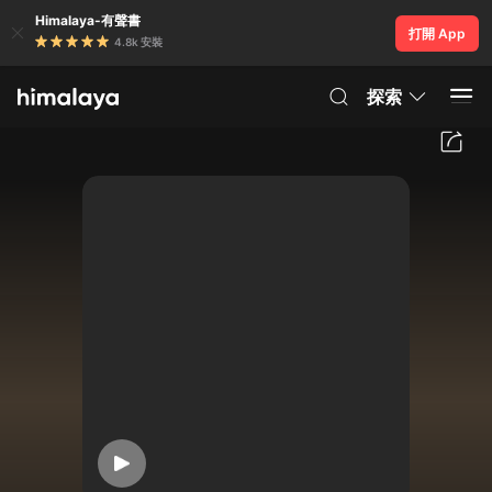
Himalaya-有聲書
打開 App
4.8k 安裝
探索