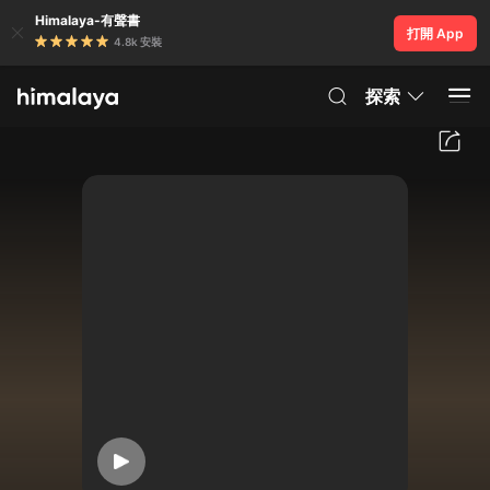
Himalaya-有聲書
打開 App
4.8k 安裝
探索