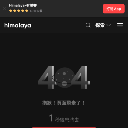
Himalaya-有聲書
打開 App
4.8k 安裝
探索
抱歉！頁面飛走了！
1
秒後您將去