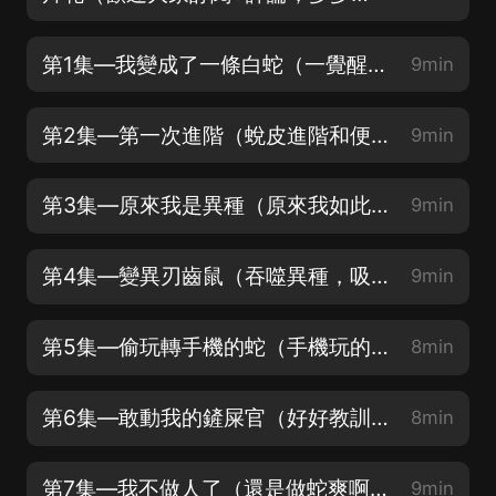
第1集—我變成了一條白蛇（一覺醒來成了一條小白蛇）
9min
第2集—第一次進階（蛻皮進階和便秘差不多？）
9min
第3集—原來我是異種（原來我如此的與眾不同）
9min
第4集—變異刃齒鼠（吞噬異種，吸收技能）
9min
第5集—偷玩轉手機的蛇（手機玩的倍兒溜的小白蛇）
8min
第6集—敢動我的鏟屎官（好好教訓下你這個不要臉的）
8min
第7集—我不做人了（還是做蛇爽啊）
9min