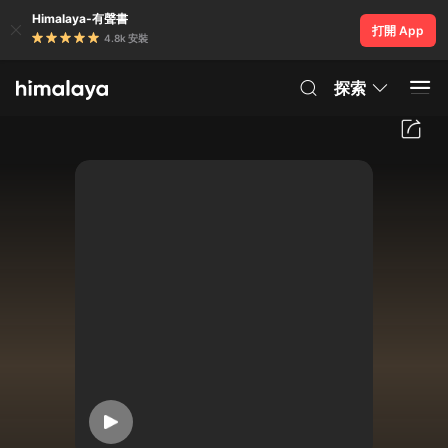
Himalaya-有聲書
打開 App
4.8k 安裝
探索