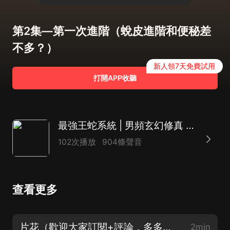
第2集—第一次進階（蛻皮進階和便秘差
不多？）
新人領7天免費試用
打開APP收聽
最強王蛇系統 | 男頻玄幻修真 | 無敵系統爽文 | 爆笑
102次播放
904條聲音
查看更多
片花（歡迎大家訂閱+評論，多多投送月票喲，每月月票榜前三名可以獲得喜馬月卡一張）
2min