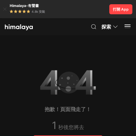
Himalaya-有聲書
打開 App
4.8k 安裝
探索
抱歉！頁面飛走了！
1
秒後您將去