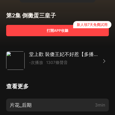
第2集 倒黴蛋三皇子
新人領7天免費試用
打開APP收聽
堂上歡 裝傻王妃不好惹【多播】愛恨情仇只在詼諧皇宮內外
-次播放
1307條聲音
查看更多
片花_后期
3min