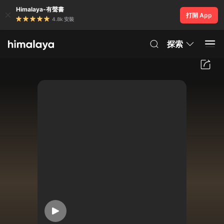
Himalaya-有聲書
打開 App
4.8k 安裝
探索