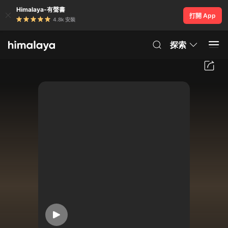
Himalaya-有聲書
打開 App
4.8k 安裝
探索