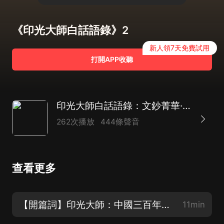
《印光大師白話語錄》2
新人領7天免費試用
打開APP收聽
印光大師白話語錄：文鈔菁華·佛學智慧哲學｜弘一法師
262次播放
444條聲音
查看更多
【開篇詞】印光大師：中國三百年來一人而已的偉大高僧
11min