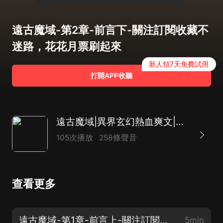
遠古魔域-第2章-前言下-關注訂閱收藏不
迷路，花花月票刷起來
新人領7天免費試用
打開APP收聽
遠古魔域|異界玄幻熱血爽文|弑神殺魔|一場世界浩劫|四界訂契約
105次播放
258條聲音
查看更多
遠古魔域-第1章-前言上-關注訂閱收藏不迷路，花花月票刷起來
5min