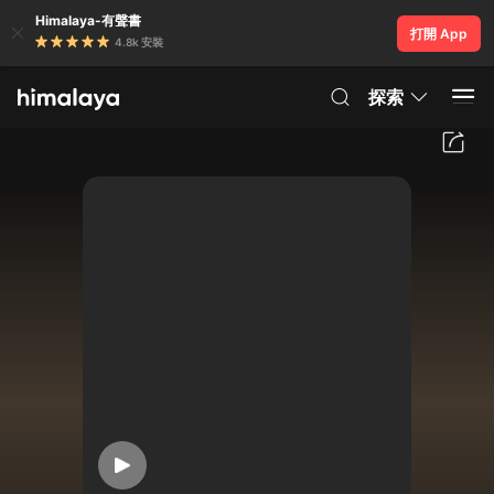
Himalaya-有聲書
打開 App
4.8k 安裝
探索