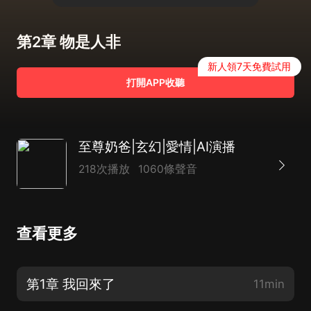
第2章 物是人非
新人領7天免費試用
打開APP收聽
至尊奶爸|玄幻|愛情|AI演播
218次播放
1060條聲音
查看更多
第1章 我回來了
11min