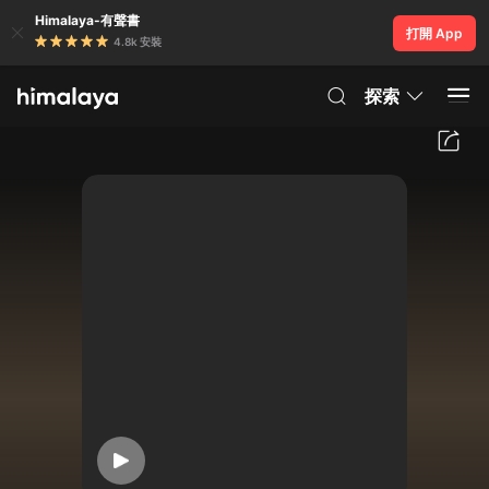
Himalaya-有聲書
打開 App
4.8k 安裝
探索