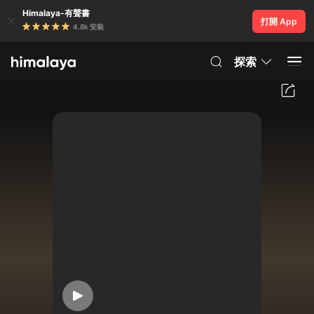
Himalaya-有聲書
打開 App
4.8k 安裝
探索