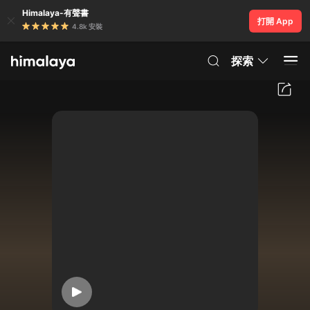
Himalaya-有聲書
打開 App
4.8k 安裝
探索