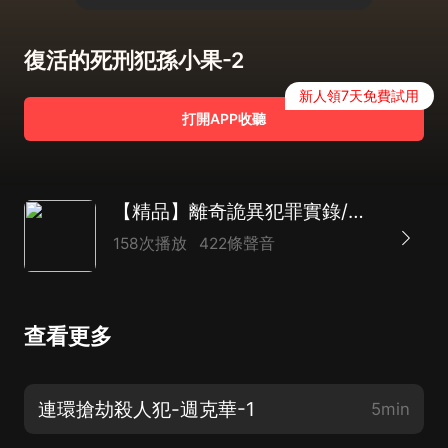
復活的死刑犯孫小果-2
新人領7天免費試用
打開APP收聽
【精品】離奇詭異犯罪實錄/真實罪案現場/中外重案解析/恐怖懸疑刑偵大案紀實
158次播放
422條聲音
查看更多
連環搶劫殺人犯-週克華-1
5min